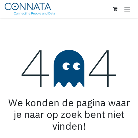
Overslaan naar inhoud
Fout 404
We konden de pagina waar
je naar op zoek bent niet
vinden!